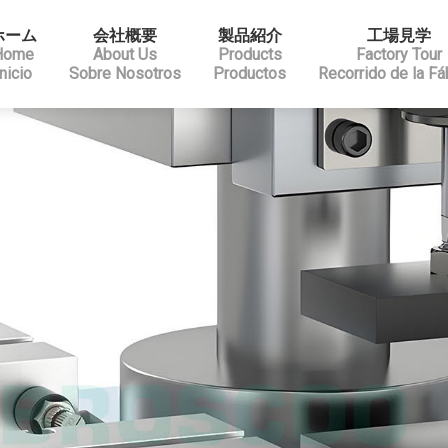
ホーム
会社概要
製品紹介
工場見学
Home
About Us
Products
Factory Tour
Inicio
Sobre Nosotros
Productos
Recorrido de la Fá