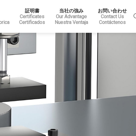
証明書
当社の強み
お問い合わせ
Certificates
Our Advantage
Contact Us
brica
Certificados
Nuestra Ventaja
Contáctenos