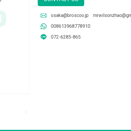
osaka@broscoo.jp
mrwilsonzhao@gm
008613968778910
072-6285-865