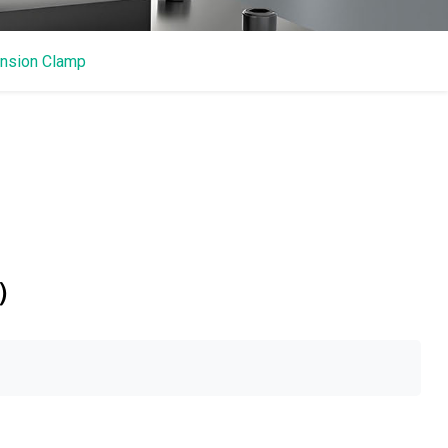
nsion Clamp
L）