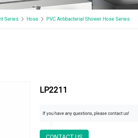
t Series
Hose
PVC Antibacterial Shower Hose Series
LP2211
If you have any questions, please contact us!
CONTACT US