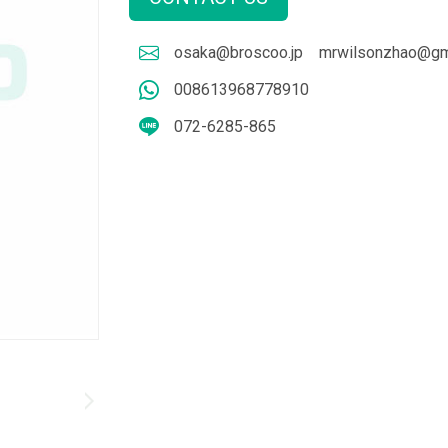
osaka@broscoo.jp
mrwilsonzhao@gm
008613968778910
072-6285-865