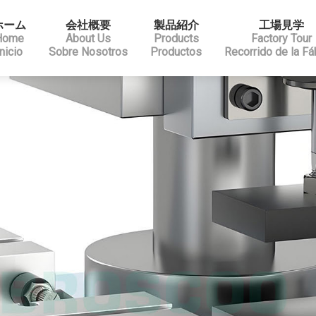
ホーム
会社概要
製品紹介
工場見学
Home
About Us
Products
Factory Tour
Inicio
Sobre Nosotros
Productos
Recorrido de la Fá