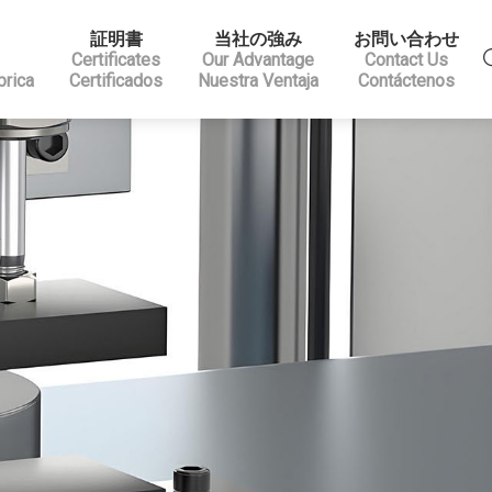
証明書
当社の強み
お問い合わせ
Certificates
Our Advantage
Contact Us
brica
Certificados
Nuestra Ventaja
Contáctenos