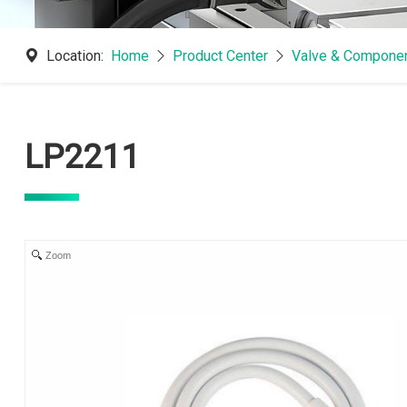
Location:
Home
Product Center
Valve & Componen
LP2211
Zoom